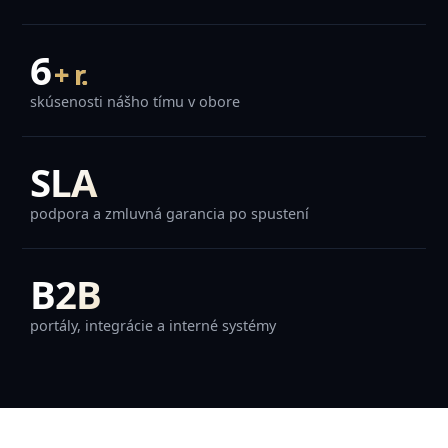
7
+ r.
skúsenosti nášho tímu v obore
SLA
podpora a zmluvná garancia po spustení
B2B
portály, integrácie a interné systémy