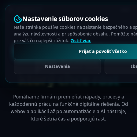
KORSOFT
Nastavenie súborov cookies
Naša stránka používa cookies na zaistenie bezpečného a s
analýzu návštevnosti a prispôsobenie obsahu. Pomôžte ná
Digitálny partner
pre váš čo najlepší zážitok.
Zistiť viac
Prijať a povoliť všetko
pre biznis,
Nastavenia
Ib
ktorý chce rásť
Pomáhame firmám premieňať nápady, procesy a
každodennú prácu na funkčné digitálne riešenia. Od
webov a aplikácií až po automatizácie a AI nástroje,
ktoré šetria čas a podporujú rast.