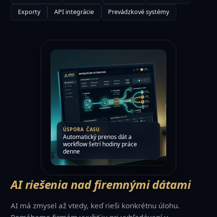
Automation
Astro
React
Exporty
API integrácie
Prevádzkové systémy
ÚSPORA ČASU
Automatický prenos dát a
workflow šetrí hodiny práce
denne
AI riešenia nad firemnými dátami
AI má zmysel až vtedy, keď rieši konkrétnu úlohu.
Pomáhame firmám využiť ju pri vyhľadávaní v