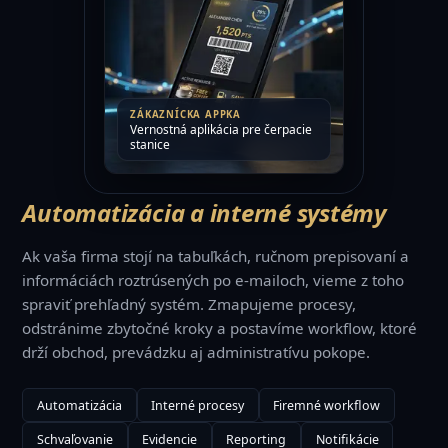
ZÁKAZNÍCKA APPKA
Vernostná aplikácia pre čerpacie
stanice
Automatizácia a interné systémy
Ak vaša firma stojí na tabuľkách, ručnom prepisovaní a
informáciách roztrúsených po e-mailoch, vieme z toho
spraviť prehľadný systém. Zmapujeme procesy,
odstránime zbytočné kroky a postavíme workflow, ktoré
drží obchod, prevádzku aj administratívu pokope.
Automatizácia
Interné procesy
Firemné workflow
ASP.NET Core
lin
MS
Schvaľovanie
Evidencie
Reporting
Notifikácie
.js
UI
PI
MySQL
Angular
Java
js
Cloud
ps
Docker
PostgreSQL
EO
CI/CD
AI