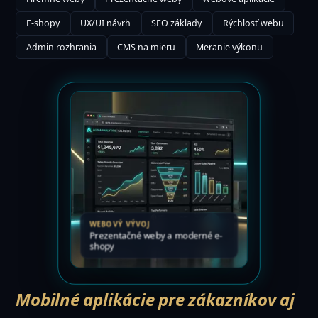
E-shopy
UX/UI návrh
SEO základy
Rýchlosť webu
Admin rozhrania
CMS na mieru
Meranie výkonu
WEBOVÝ VÝVOJ
Prezentačné weby a moderné e-
shopy
Mobilné aplikácie pre zákazníkov aj