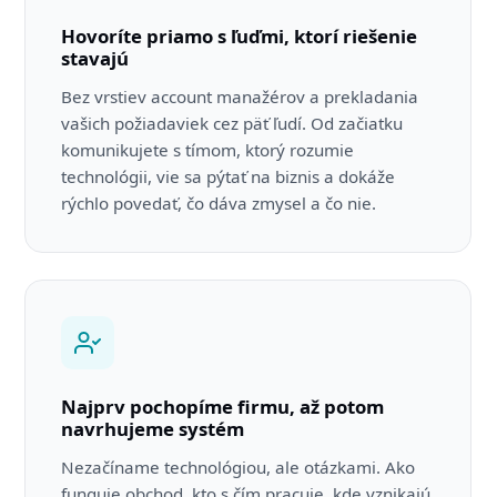
Hovoríte priamo s ľuďmi, ktorí riešenie
stavajú
Bez vrstiev account manažérov a prekladania
vašich požiadaviek cez päť ľudí. Od začiatku
komunikujete s tímom, ktorý rozumie
technológii, vie sa pýtať na biznis a dokáže
rýchlo povedať, čo dáva zmysel a čo nie.
Najprv pochopíme firmu, až potom
navrhujeme systém
Nezačíname technológiou, ale otázkami. Ako
funguje obchod, kto s čím pracuje, kde vznikajú